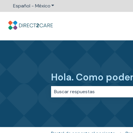
Español - México
Traducciones de Mostrar submenú p
Hola. Como pode
No hay sugerencias porque el cam