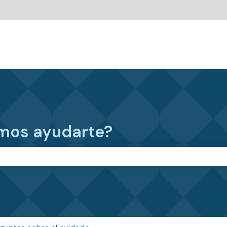
ara
mos ayudarte?
po de búsqueda está vacío.